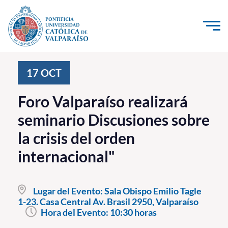
Click acá para ir directamente al contenido
La Universidad
17
OCT
Investigación, Creación e Innovación
Foro Valparaíso realizará
PUCV Internacional
seminario Discusiones sobre
Vinculación con el Medio
la crisis del orden
internacional"
Admisión
Pregrado
Lugar del Evento:
Sala Obispo Emilio Tagle
1-23. Casa Central Av. Brasil 2950, Valparaíso
Postgrado
Hora del Evento:
10:30 horas
Formación Continua