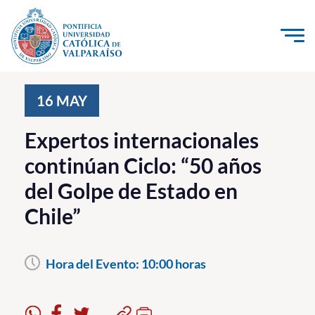
Click acá para ir directamente al contenido
La Universidad
16
MAY
Investigación, Creación e Innovación
Expertos internacionales
PUCV Internacional
continúan Ciclo: “50 años
Vinculación con el Medio
del Golpe de Estado en
Chile”
Admisión
Pregrado
Hora del Evento:
10:00 horas
Postgrado
Formación Continua