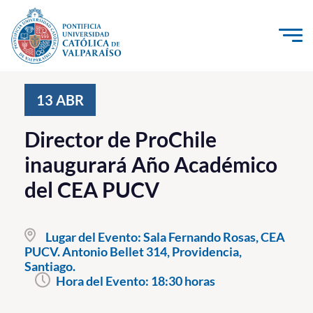
Click acá para ir directamente al contenido
La Universidad
13
ABR
Investigación, Creación e Innovación
Director de ProChile
PUCV Internacional
inaugurará Año Académico
Vinculación con el Medio
del CEA PUCV
Admisión
Lugar del Evento:
Sala Fernando Rosas, CEA
Pregrado
PUCV. Antonio Bellet 314, Providencia,
Santiago.
Postgrado
Hora del Evento:
18:30 horas
Formación Continua