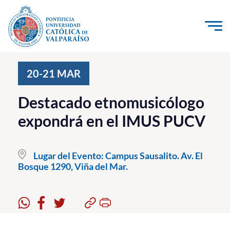
Click acá para ir directamente al contenido
La Universidad
20-21
MAR
Investigación, Creación e Innovación
Destacado etnomusicólogo
PUCV Internacional
expondrá en el IMUS PUCV
Vinculación con el Medio
Lugar del Evento:
Campus Sausalito. Av. El
Admisión
Bosque 1290, Viña del Mar.
Pregrado
Postgrado
Formación Continua