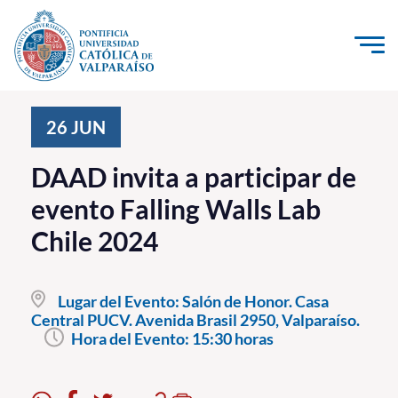
Click acá para ir directamente al contenido
La Universidad
26
JUN
Investigación, Creación e Innovación
DAAD invita a participar de
PUCV Internacional
evento Falling Walls Lab
Vinculación con el Medio
Chile 2024
Admisión
Lugar del Evento:
Salón de Honor. Casa
Pregrado
Central PUCV. Avenida Brasil 2950, Valparaíso.
Hora del Evento:
15:30 horas
Postgrado
Formación Continua