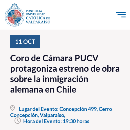
Click acá para ir directamente al contenido
La Universidad
11
OCT
Investigación, Creación e Innovación
Coro de Cámara PUCV
PUCV Internacional
protagoniza estreno de obra
Vinculación con el Medio
sobre la inmigración
alemana en Chile
Admisión
Pregrado
Lugar del Evento:
Concepción 499, Cerro
Concepción, Valparaíso,
Postgrado
Hora del Evento:
19:30 horas
Formación Continua