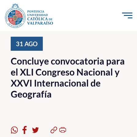
Click acá para ir directamente al contenido
La Universidad
31
AGO
Investigación, Creación e Innovación
Concluye convocatoria para
PUCV Internacional
el XLI Congreso Nacional y
Vinculación con el Medio
XXVI Internacional de
Geografía
Admisión
Pregrado
Postgrado
Formación Continua