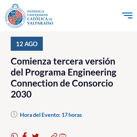
Click acá para ir directamente al contenido
La Universidad
12
AGO
Investigación, Creación e Innovación
Comienza tercera versión
PUCV Internacional
del Programa Engineering
Vinculación con el Medio
Connection de Consorcio
2030
Admisión
Pregrado
Hora del Evento:
17 horas
Postgrado
Formación Continua