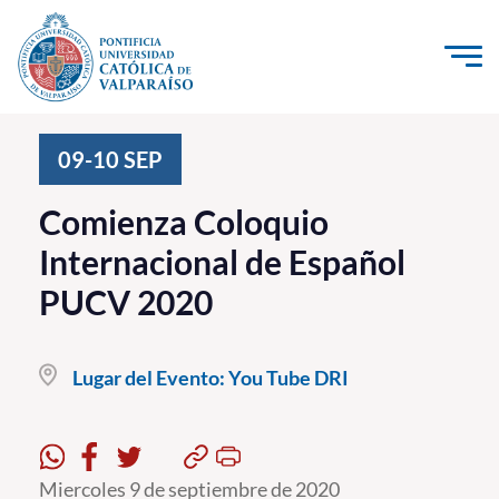
Click acá para ir directamente al contenido
La Universidad
09-10
SEP
Investigación, Creación e Innovación
Comienza Coloquio
PUCV Internacional
Internacional de Español
Vinculación con el Medio
PUCV 2020
Admisión
Lugar del Evento:
You Tube DRI
Pregrado
Postgrado
Formación Continua
Miercoles 9 de septiembre de 2020