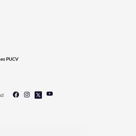
nes PUCV
cl