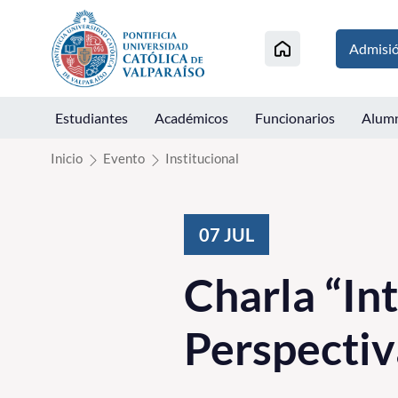
Click acá para ir directamente al contenido
Admisi
Estudiantes
Académicos
Funcionarios
Alum
Inicio
Evento
Institucional
07
JUL
Charla “Int
Perspectiva