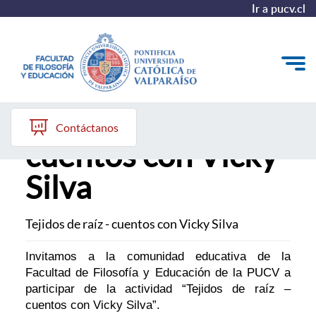
Ir a pucv.cl
Tejidos de raíz -
Quiénes somos
Contáctanos
cuentos con Vicky
Líneas de trabajo 2025-2028
Silva
Historia
Proyecto Conocimientos 2030
Tejidos de raíz - cuentos con Vicky Silva
Reportes
Invitamos a la comunidad educativa de la
Facultad de Filosofía y Educación de la PUCV a
participar de la actividad “Tejidos de raíz –
cuentos con Vicky Silva”.