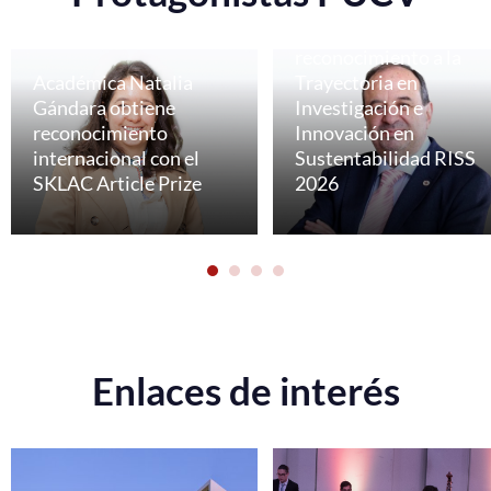
Profesor Rolando
Chamy recibe
reconocimiento a la
Académica Natalia
Trayectoria en
Gándara obtiene
Investigación e
reconocimiento
Innovación en
internacional con el
Sustentabilidad RISS
SKLAC Article Prize
2026
Enlaces de interés