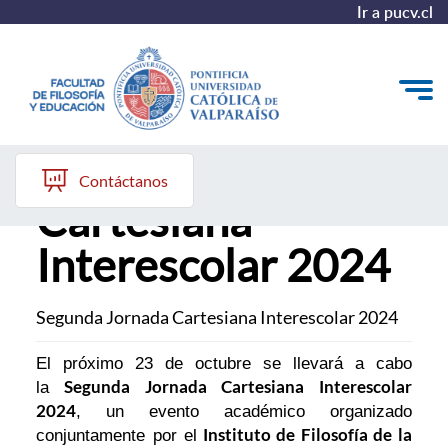
Ir a pucv.cl
Segunda Jornada
Quiénes somos
Contáctanos
Cartesiana
Líneas de trabajo 2025-2028
Interescolar 2024
Historia
Proyecto Conocimientos 2030
Segunda Jornada Cartesiana Interescolar 2024
Reportes
El próximo 23 de octubre se llevará a cabo
Segunda Jornada Cartesiana Interescolar
la
2024
, un evento académico organizado
Instituto de Filosofía de la
conjuntamente por el