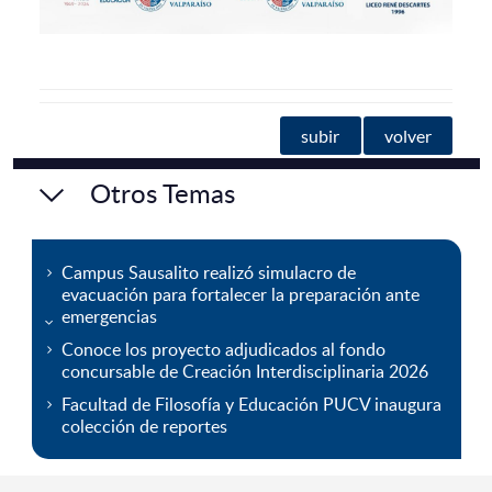
subir
volver
Otros Temas
Campus Sausalito realizó simulacro de
evacuación para fortalecer la preparación ante
emergencias
Conoce los proyecto adjudicados al fondo
concursable de Creación Interdisciplinaria 2026
Facultad de Filosofía y Educación PUCV inaugura
colección de reportes