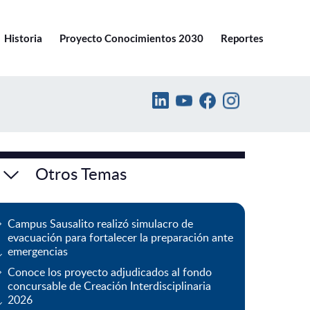
Ir a pucv.cl
Historia
Proyecto Conocimientos 2030
Reportes
Otros Temas
Campus Sausalito realizó simulacro de
evacuación para fortalecer la preparación ante
emergencias
Conoce los proyecto adjudicados al fondo
concursable de Creación Interdisciplinaria
2026