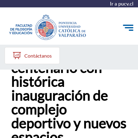
Ir a pucv.cl
PUCV proyecta su
Quiénes somos
Contáctanos
centenario con
Líneas de trabajo 2025-2028
histórica
Historia
inauguración de
Proyecto Conocimientos 2030
complejo
Reportes
deportivo y nuevos
espacios