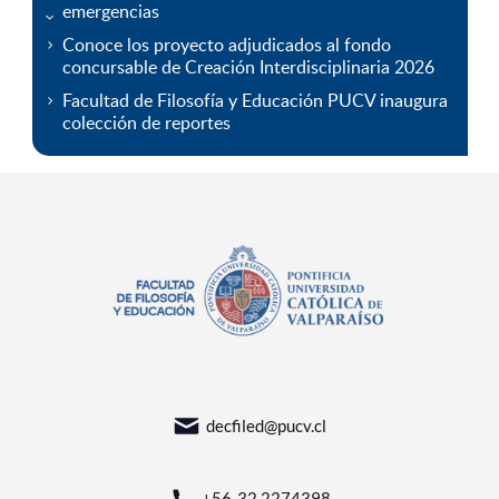
emergencias
Conoce los proyecto adjudicados al fondo
concursable de Creación Interdisciplinaria 2026
Facultad de Filosofía y Educación PUCV inaugura
colección de reportes
decfiled@pucv.cl
+56-32 2274398