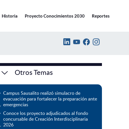
Ir a pucv.cl
Historia
Proyecto Conocimientos 2030
Reportes
Otros Temas
Campus Sausalito realizó simulacro de
evacuación para fortalecer la preparación ante
emergencias
Conoce los proyecto adjudicados al fondo
concursable de Creación Interdisciplinaria
2026