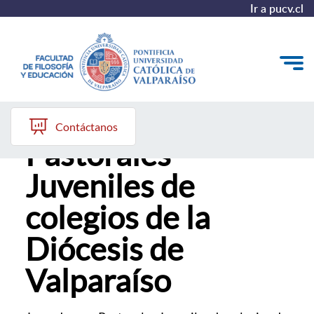
Ir a pucv.cl
Jornada para
Quiénes somos
Contáctanos
Pastorales
Líneas de trabajo 2025-2028
Juveniles de
Historia
colegios de la
Proyecto Conocimientos 2030
Diócesis de
Reportes
Valparaíso