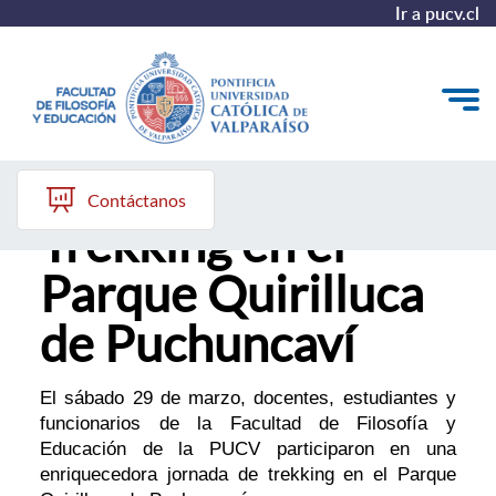
Ir a pucv.cl
Jornada de
Quiénes somos
Contáctanos
Trekking en el
Líneas de trabajo 2025-2028
Parque Quirilluca
Historia
de Puchuncaví
Proyecto Conocimientos 2030
Reportes
El sábado 29 de marzo, docentes, estudiantes y
funcionarios de la Facultad de Filosofía y
Educación de la PUCV participaron en una
enriquecedora jornada de trekking en el Parque