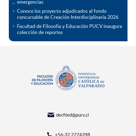
emergencias
Conoce los proyecto adjudicados al fondo
concursable de Creación Interdisciplinaria 2026
Facultad de Filosofía y Educación PUCV inaugura
colección de reportes
decfiled@pucv.cl
+56-32 2274398