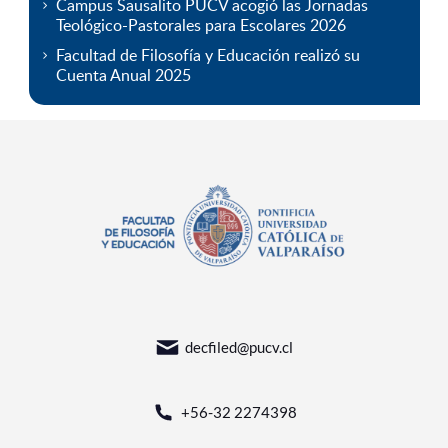
Campus Sausalito PUCV acogió las Jornadas
Teológico-Pastorales para Escolares 2026
Facultad de Filosofía y Educación realizó su
Cuenta Anual 2025
decfiled@pucv.cl
+56-32 2274398