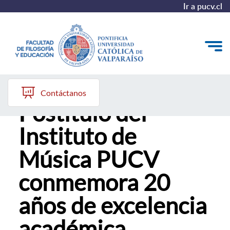
Ir a pucv.cl
IV Jornada de
Quiénes somos
Contáctanos
Postítulo del
Líneas de trabajo 2025-2028
Instituto de
Historia
Música PUCV
Proyecto Conocimientos 2030
conmemora 20
Reportes
años de excelencia
académica