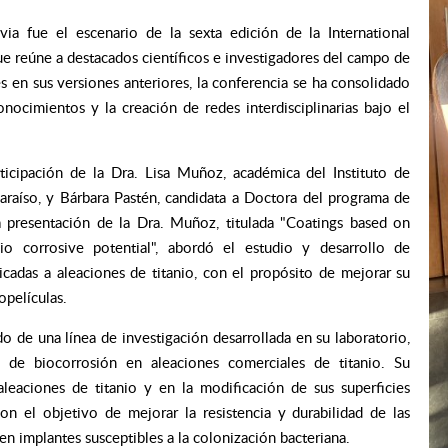
ia fue el escenario de la sexta edición de la International
e reúne a destacados científicos e investigadores del campo de
s en sus versiones anteriores, la conferencia se ha consolidado
ocimientos y la creación de redes interdisciplinarias bajo el
ticipación de la Dra. Lisa Muñoz, académica del Instituto de
paraíso, y Bárbara Pastén, candidata a Doctora del programa de
 presentación de la Dra. Muñoz, titulada "Coatings based on
bio corrosive potential", abordó el estudio y desarrollo de
icadas a aleaciones de titanio, con el propósito de mejorar su
iopelículas.
o de una línea de investigación desarrollada en su laboratorio,
 de biocorrosión en aleaciones comerciales de titanio. Su
aleaciones de titanio y en la modificación de sus superficies
con el objetivo de mejorar la resistencia y durabilidad de las
n implantes susceptibles a la colonización bacteriana.