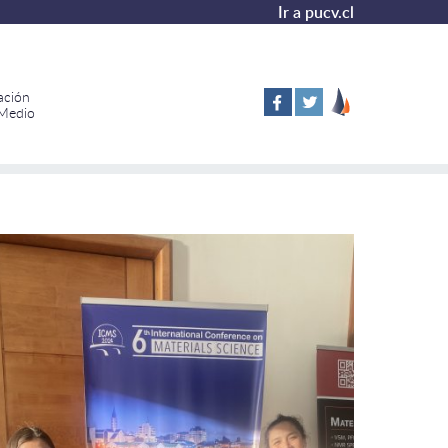
Ir a pucv.cl
ación
 Medio