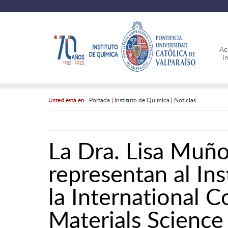
Ac
I
Usted está en:
Portada
|
Instituto de Química
|
Noticias
La Dra. Lisa Muño
representan al In
la International 
Materials Scienc