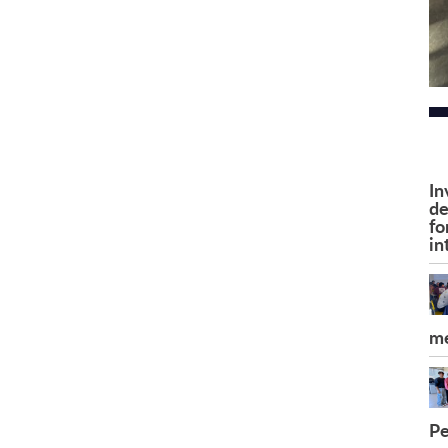
In
de
fo
in
me
Pe