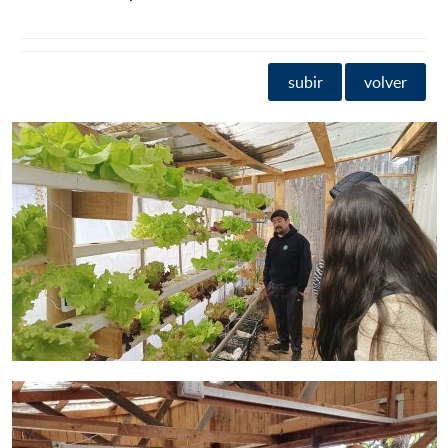
subir
volver