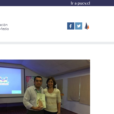
Ir a pucv.cl
ación
 Medio