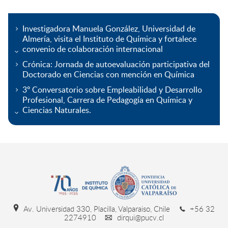
Investigadora Manuela González, Universidad de
Almería, visita el Instituto de Química y fortalece
convenio de colaboración internacional
Crónica: Jornada de autoevaluación participativa del
Doctorado en Ciencias con mención en Química
3º Conversatorio sobre Empleabilidad y Desarrollo
Profesional, Carrera de Pedagogía en Química y
Ciencias Naturales.
Av. Universidad 330, Placilla, Valparaiso, Chile
+56 32
2274910
dirqui@pucv.cl