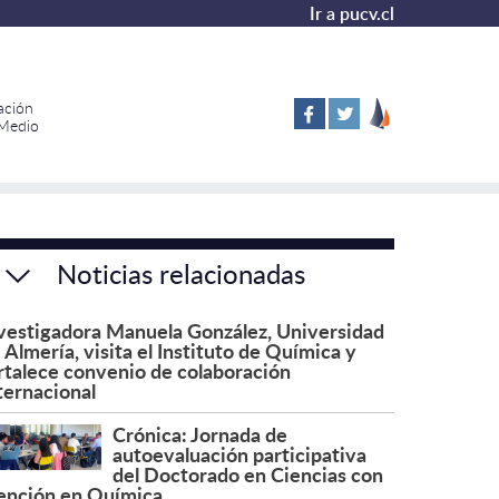
Ir a pucv.cl
ación
 Medio
Noticias relacionadas
vestigadora Manuela González, Universidad
 Almería, visita el Instituto de Química y
rtalece convenio de colaboración
ternacional
Crónica: Jornada de
autoevaluación participativa
del Doctorado en Ciencias con
nción en Química