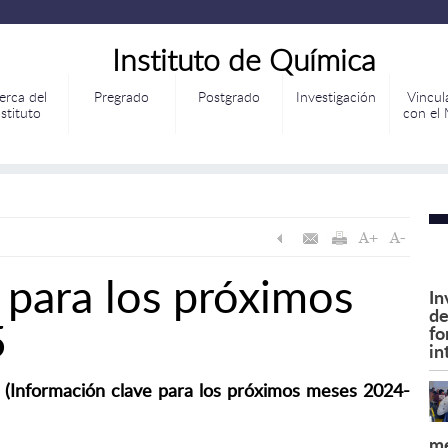
Instituto de Química
erca del
Pregrado
Postgrado
Investigación
Vincul
nstituto
con el
 para los próximos
In
de
5
fo
in
(Información clave para los próximos meses 2024-
me