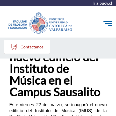
Ir a pucv.cl
Inauguración del
Quiénes somos
Contáctanos
nuevo edificio del
Líneas de trabajo 2025-2028
Instituto de
Historia
Música en el
Proyecto Conocimientos 2030
Campus Sausalito
Reportes
Este viernes 22 de marzo, se inauguró el nuevo
edificio del Instituto de Música (IMUS) de la