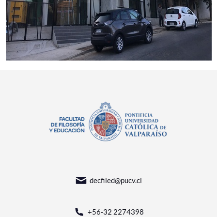
decfiled@pucv.cl
+56-32 2274398