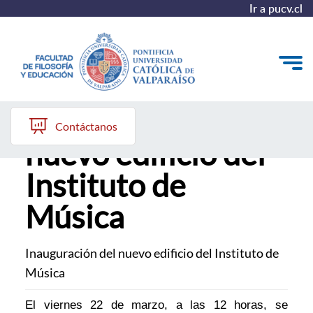
Ir a pucv.cl
Inauguración del
Quiénes somos
Contáctanos
nuevo edificio del
Líneas de trabajo 2025-2028
Instituto de
Historia
Música
Proyecto Conocimientos 2030
Reportes
Inauguración del nuevo edificio del Instituto de
Música
El viernes 22 de marzo, a las 12 horas, se