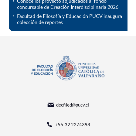
Conoce los proyecto adjudicados al fondo
concursable de Creación Interdisciplinaria 2026
Facultad de Filosofía y Educación PUCV inaugura
colección de reportes
decfiled@pucv.cl
+56-32 2274398