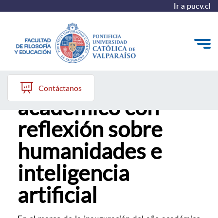
Ir a pucv.cl
ILCL inaugura año
Quiénes somos
Contáctanos
académico con
Líneas de trabajo 2025-2028
reflexión sobre
Historia
humanidades e
Proyecto Conocimientos 2030
inteligencia
Reportes
artificial