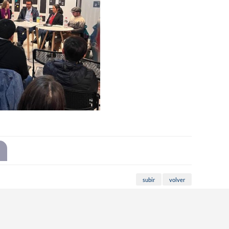
subir
volver