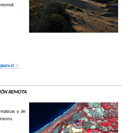
imonial.
pucv.cl
IÓN REMOTA
rmáticas y de
itorio.