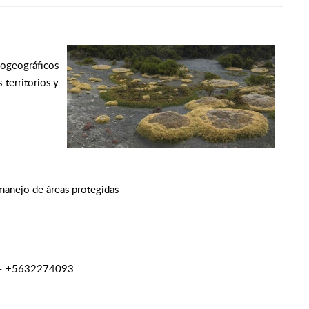
iogeográficos
 territorios y
manejo de áreas protegidas
– +5632274093