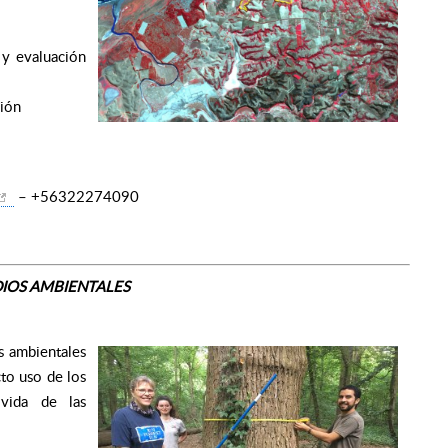
 y evaluación
ción
– +56322274090
IOS AMBIENTALES
as ambientales
cto uso de los
 vida de las