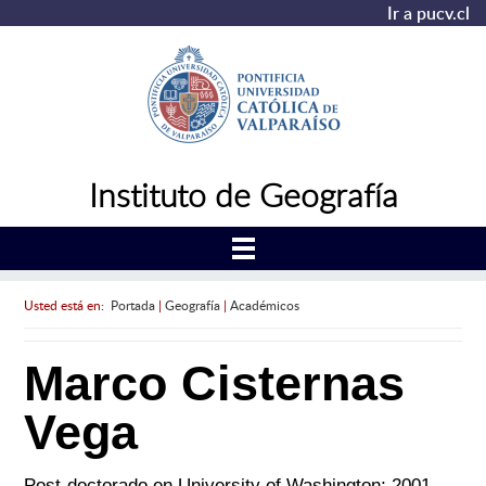
Ir a pucv.cl
Instituto de Geografía
Usted está en:
Portada
|
Geografía
|
Académicos
Marco Cisternas
Vega
Post-doctorado en University of Washington; 2001.