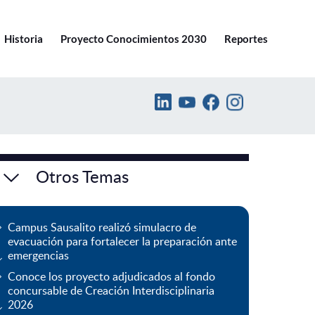
Ir a pucv.cl
Historia
Proyecto Conocimientos 2030
Reportes
Otros Temas
Campus Sausalito realizó simulacro de
evacuación para fortalecer la preparación ante
emergencias
Conoce los proyecto adjudicados al fondo
concursable de Creación Interdisciplinaria
2026