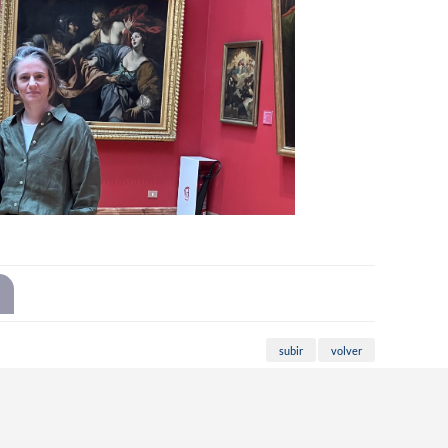
subir
volver