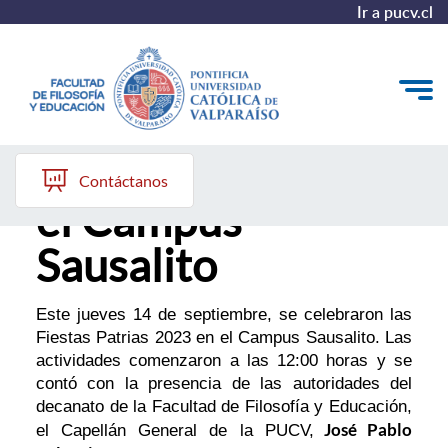
Ir a pucv.cl
Fiestas Patrias en
Quiénes somos
Contáctanos
el Campus
Líneas de trabajo 2025-2028
Sausalito
Historia
Proyecto Conocimientos 2030
Este jueves 14 de septiembre, se celebraron las
Fiestas Patrias 2023 en el Campus Sausalito. Las
Reportes
actividades comenzaron a las 12:00 horas y se
contó con la presencia de las autoridades del
decanato de la Facultad de Filosofía y Educación,
José Pablo
el Capellán General de la PUCV,