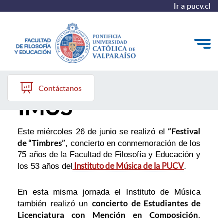
Ir a pucv.cl
Aniversario 53
Quiénes somos
Contáctanos
IMUS
Líneas de trabajo 2025-2028
Historia
“Festival
Este miércoles 26 de junio se realizó el
de “Timbres”
, concierto en conmemoración de los
Proyecto Conocimientos 2030
75 años de la Facultad de Filosofía y Educación y
Instituto de Música de la PUCV
los 53 años del
.
Reportes
En esta misma jornada el Instituto de Música
concierto de Estudiantes de
también realizó un
Licenciatura con Mención en Composición
,