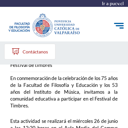
Ir a pucv.cl
Festival de timbres
Quiénes somos
Contáctanos
Líneas de trabajo 2025-2028
Festival de timbres
Historia
En conmemoración de la celebración de los 75 años
de la Facultad de Filosofía y Educación y los 53
Proyecto Conocimientos 2030
años del Instituto de Música, i
nvitamos a la
Reportes
comunidad educativa a participar en el Festival de
Timbres.
Esta actividad se realizará el miércoles 26 de junio
a las 12:20 horas en el Aula Media del Campus