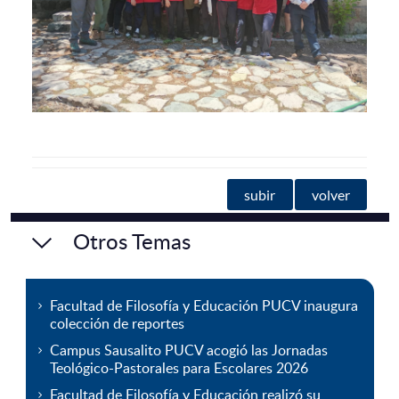
subir
volver
Otros Temas
Facultad de Filosofía y Educación PUCV inaugura
colección de reportes
Campus Sausalito PUCV acogió las Jornadas
Teológico-Pastorales para Escolares 2026
Facultad de Filosofía y Educación realizó su