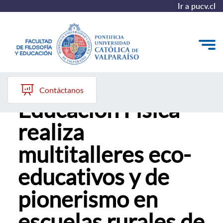
Ir a pucv.cl
Escuela de
Quiénes somos
Contáctanos
Educación Física
Líneas de trabajo 2025-2028
realiza
Historia
multitalleres eco-
Proyecto Conocimientos 2030
educativos y de
Reportes
pionerismo en
escuelas rurales de