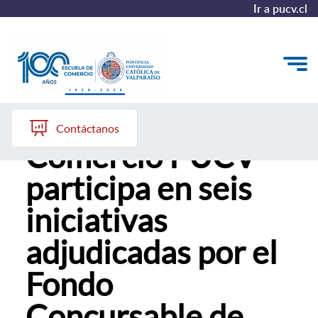
Ir a pucv.cl
Escuela de
Quiénes somos
Contáctanos
Comercio PUCV
Vinculación con el Medio
participa en seis
Formación Continua
iniciativas
Postgrados
adjudicadas por el
Admisión
Fondo
ALUMNI
Concursable de