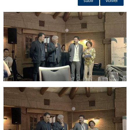
subir
volver