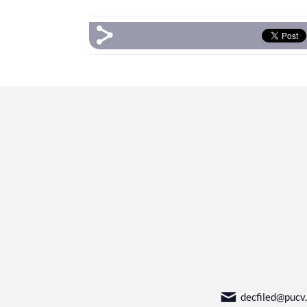
decfiled@pucv.