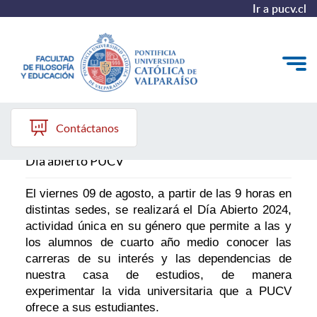
Ir a pucv.cl
Día abierto PUCV
Quiénes somos
Contáctanos
Líneas de trabajo 2025-2028
Día abierto PUCV
Historia
El viernes 09 de agosto, a partir de las 9 horas en
distintas sedes, se realizará el Día Abierto 2024,
Proyecto Conocimientos 2030
actividad única en su género que permite a las y
los alumnos de cuarto año medio conocer las
Reportes
carreras de su interés y las dependencias de
nuestra casa de estudios, de manera
experimentar la vida universitaria que a PUCV
ofrece a sus estudiantes.