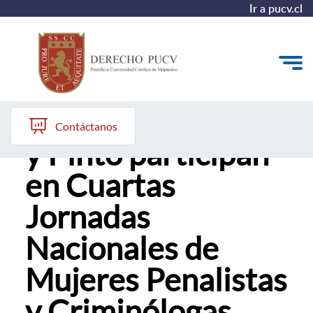
Ir a pucv.cl
Profesoras Mayer
Quiénes somos
Contáctanos
y Pinto participan
Estudiantes y Admisión
en Cuartas
Postgrados y Formación Continua
Jornadas
Investigación y Biblioteca
Nacionales de
Vinculación con el Medio y Alumni
Mujeres Penalistas
y Criminólogas