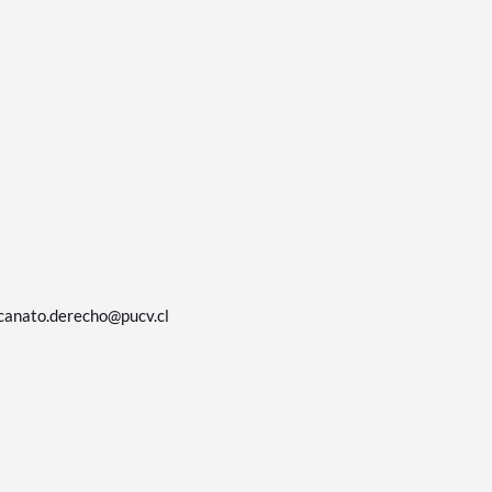
canato.derecho@pucv.cl