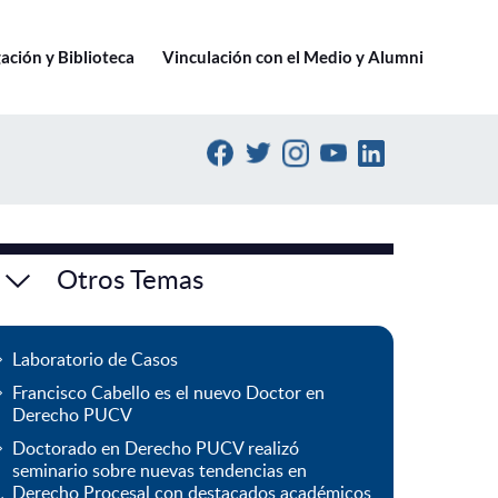
Ir a pucv.cl
ación y Biblioteca
Vinculación con el Medio y Alumni
Otros Temas
Laboratorio de Casos
Francisco Cabello es el nuevo Doctor en
Derecho PUCV
Doctorado en Derecho PUCV realizó
seminario sobre nuevas tendencias en
Derecho Procesal con destacados académicos