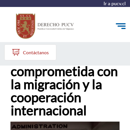
Ir a pucv.cl
Rocío Rivero Velarde, alumni Derecho PUCV
Quiénes somos
Contáctanos
Una abogada
Estudiantes y Admisión
comprometida con
Postgrados y Formación Continua
la migración y la
Investigación y Biblioteca
cooperación
Vinculación con el Medio y Alumni
internacional