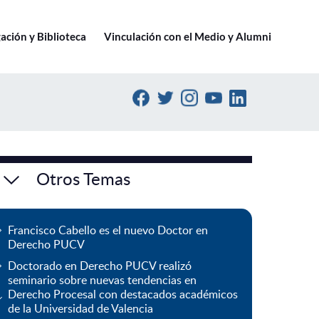
Ir a pucv.cl
ación y Biblioteca
Vinculación con el Medio y Alumni
Otros Temas
Francisco Cabello es el nuevo Doctor en
Derecho PUCV
Doctorado en Derecho PUCV realizó
seminario sobre nuevas tendencias en
Derecho Procesal con destacados académicos
de la Universidad de Valencia