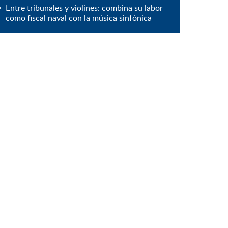
Entre tribunales y violines: combina su labor
como fiscal naval con la música sinfónica