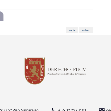
subir
volver
950, 2° Piso, Valparaíso
+56 32 2273101
de