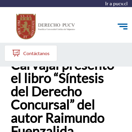
Ir a pucv.cl
Profesora Lorena
Quiénes somos
Contáctanos
Carvajal presentó
Estudiantes y Admisión
el libro “Síntesis
Postgrados y Formación Continua
del Derecho
Investigación y Biblioteca
Concursal” del
Vinculación con el Medio y Alumni
autor Raimundo
Fuenzalida