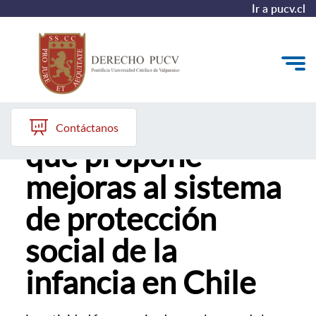
Ir a pucv.cl
Presentan libro
Quiénes somos
Contáctanos
que propone
Estudiantes y Admisión
mejoras al sistema
Postgrados y Formación Continua
de protección
Investigación y Biblioteca
social de la
Vinculación con el Medio y Alumni
infancia en Chile