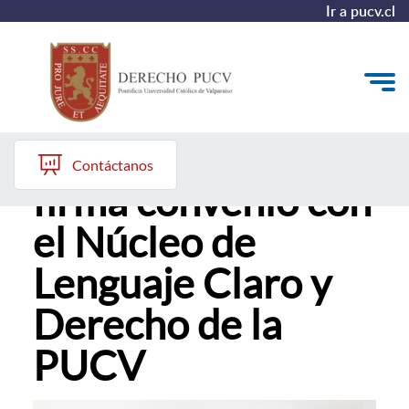
Ir a pucv.cl
Corte Suprema
Quiénes somos
Contáctanos
firma convenio con
Estudiantes y Admisión
el Núcleo de
Postgrados y Formación Continua
Lenguaje Claro y
Investigación y Biblioteca
Derecho de la
Vinculación con el Medio y Alumni
PUCV