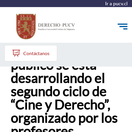
Ir a pucv.cl
Con gran éxito de
Quiénes somos
Contáctanos
público se está
Estudiantes y Admisión
desarrollando el
Postgrados y Formación Continua
segundo ciclo de
Investigación y Biblioteca
“Cine y Derecho”,
Vinculación con el Medio y Alumni
organizado por los
profesores