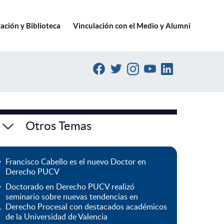
Ir a pucv.cl
ación y Biblioteca
Vinculación con el Medio y Alumni
Otros Temas
Francisco Cabello es el nuevo Doctor en
Derecho PUCV
Doctorado en Derecho PUCV realizó
seminario sobre nuevas tendencias en
Derecho Procesal con destacados académicos
de la Universidad de Valencia