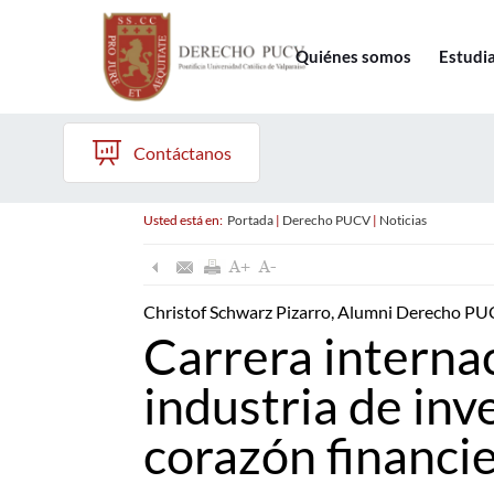
Quiénes somos
Estudi
Contáctanos
Usted está en:
Portada
|
Derecho PUCV
|
Noticias
Christof Schwarz Pizarro, Alumni Derecho P
Carrera internac
industria de inv
corazón financi