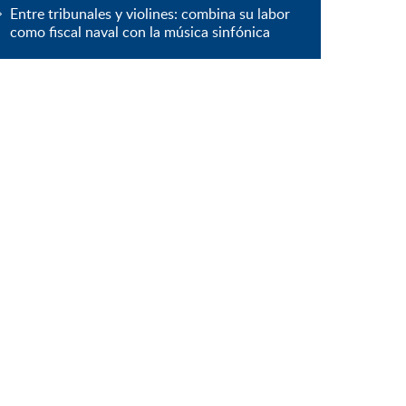
Entre tribunales y violines: combina su labor
como fiscal naval con la música sinfónica