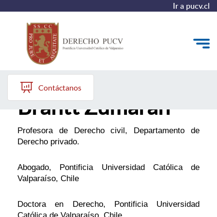
Ir a pucv.cl
María Graciela
Quiénes somos
Contáctanos
Brantt Zumarán
Estudiantes y Admisión
Postgrados y Formación Continua
Profesora de Derecho civil, Departamento de
Derecho privado.
Investigación y Biblioteca
Vinculación con el Medio y Alumni
Abogado, Pontificia Universidad Católica de
Valparaíso, Chile
Doctora en Derecho, Pontificia Universidad
Católica de Valparaíso, Chile